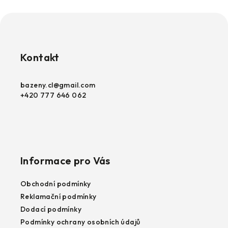
O
u
v
k
l
Z
á
t
á
d
ů
p
Kontakt
a
c
a
í
t
bazeny.cl
@
gmail.com
p
+420 777 646 062
í
r
v
k
y
v
Informace pro Vás
ý
p
Obchodní podmínky
i
Reklamační podmínky
s
Dodací podmínky
u
Podmínky ochrany osobních údajů