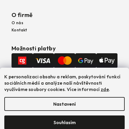
O firmě
O nás
Kontakt
Možnosti platby
Možnosti dopravy
K personalizaci obsahu a reklam, poskytování funkcí
sociálních médií a analýze naší návštěvnosti
využíváme soubory cookies. Více informací
zde
.
Nastavení
Copyright 2026
Safe Pool
. Všechna práva
vyhrazena.
Upravit nastavení cookies
Souhlasím
Vytvořil Shoptet
|
Realizoval