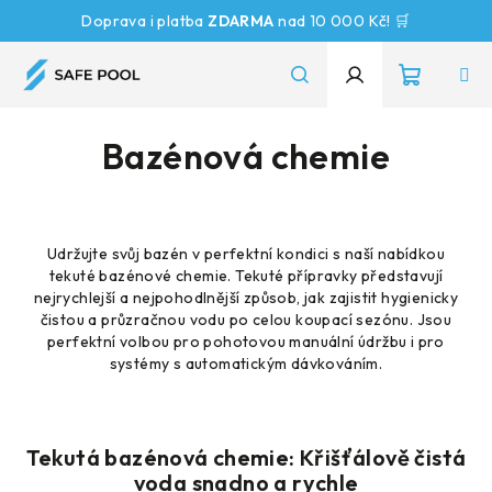
Přejít
Doprava i platba
ZDARMA
nad 10 000 Kč! 🛒
na
obsah
Nákupn
Hledat
Přihlášení
Bazénová chemie
košík
Udržujte svůj bazén v perfektní kondici s naší nabídkou
tekuté bazénové chemie. Tekuté přípravky představují
nejrychlejší a nejpohodlnější způsob, jak zajistit hygienicky
čistou a průzračnou vodu po celou koupací sezónu. Jsou
perfektní volbou pro pohotovou manuální údržbu i pro
systémy s automatickým dávkováním.
Tekutá bazénová chemie: Křišťálově čistá
voda snadno a rychle