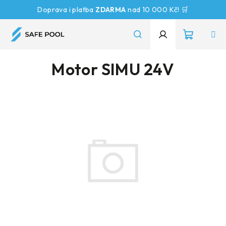
Přejít
Doprava i platba
ZDARMA
nad 10 000 Kč! 🛒
na
obsah
Nákupn
Hledat
Přihlášení
Motor SIMU 24V
košík