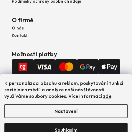
Podmínky ochrany osobních údajů
O firmě
O nás
Kontakt
Možnosti platby
Možnosti dopravy
K personalizaci obsahu a reklam, poskytování funkcí
sociálních médií a analýze naší návštěvnosti
využíváme soubory cookies. Více informací
zde
.
Nastavení
Copyright 2026
Safe Pool
. Všechna práva
vyhrazena.
Upravit nastavení cookies
Souhlasím
Vytvořil Shoptet
|
Realizoval