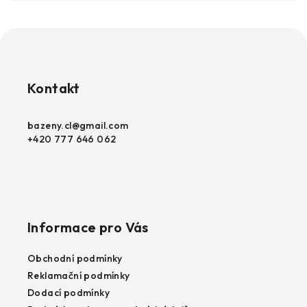
Z
á
p
Kontakt
a
t
bazeny.cl
@
gmail.com
+420 777 646 062
í
Informace pro Vás
Obchodní podmínky
Reklamační podmínky
Dodací podmínky